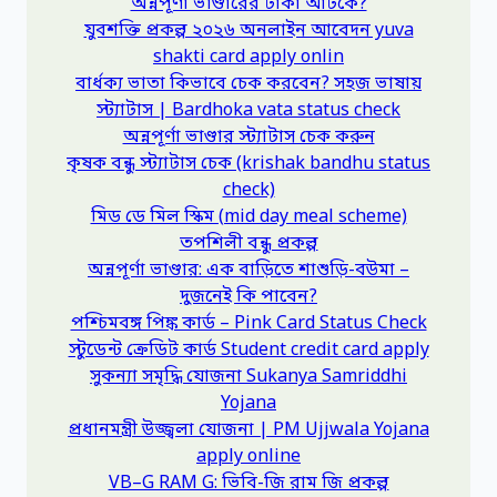
অন্নপূর্ণা ভাণ্ডারের টাকা আটকে?
যুবশক্তি প্রকল্প ২০২৬ অনলাইন আবেদন yuva
shakti card apply onlin
বার্ধক্য ভাতা কিভাবে চেক করবেন? সহজ ভাষায়
স্ট্যাটাস | Bardhoka vata status check
অন্নপূর্ণা ভাণ্ডার স্ট্যাটাস চেক করুন
কৃষক বন্ধু স্ট্যাটাস চেক (krishak bandhu status
check)
মিড ডে মিল স্কিম (mid day meal scheme)
তপশিলী বন্ধু প্রকল্প
অন্নপূর্ণা ভাণ্ডার: এক বাড়িতে শাশুড়ি-বউমা –
দুজনেই কি পাবেন?
পশ্চিমবঙ্গ পিঙ্ক কার্ড – Pink Card Status Check
স্টুডেন্ট ক্রেডিট কার্ড Student credit card apply
সুকন্যা সমৃদ্ধি যোজনা Sukanya Samriddhi
Yojana
প্রধানমন্ত্রী উজ্জ্বলা যোজনা | PM Ujjwala Yojana
apply online
VB–G RAM G: ভিবি-জি রাম জি প্রকল্প